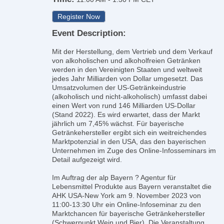
Register Now
Event Description:
Mit der Herstellung, dem Vertrieb und dem Verkauf
von alkoholischen und alkoholfreien Getränken
werden in den Vereinigten Staaten und weltweit
jedes Jahr Milliarden von Dollar umgesetzt. Das
Umsatzvolumen der US-Getränkeindustrie
(alkoholisch und nicht-alkoholisch) umfasst dabei
einen Wert von rund 146 Milliarden US-Dollar
(Stand 2022). Es wird erwartet, dass der Markt
jährlich um 7,45% wächst. Für bayerische
Getränkehersteller ergibt sich ein weitreichendes
Marktpotenzial in den USA, das den bayerischen
Unternehmen im Zuge des Online-Infosseminars im
Detail aufgezeigt wird.
Im Auftrag der alp Bayern ? Agentur für
Lebensmittel Produkte aus Bayern veranstaltet die
AHK USA-New York am 9. November 2023 von
11:00-13:30 Uhr ein Online-Infoseminar zu den
Marktchancen für bayerische Getränkehersteller
(Schwerpunkt Wein und Bier). Die Veranstaltung