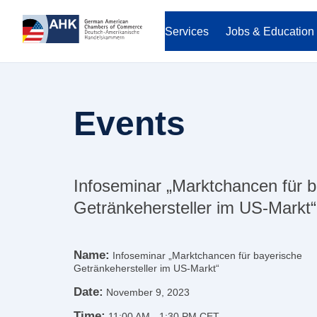
Services
Jobs & Education
Events
Infoseminar „Marktchancen für 
Getränkehersteller im US-Markt“
Name:
Infoseminar „Marktchancen für bayerische
Getränkehersteller im US-Markt“
Date:
November 9, 2023
Time:
11:00 AM
-
1:30 PM CET