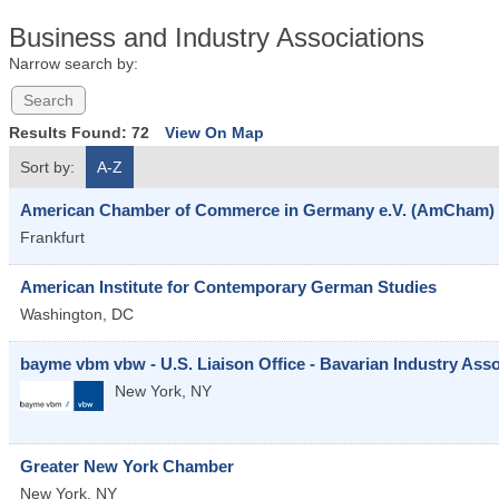
Business and Industry Associations
Narrow search by:
Results Found:
72
View On Map
Sort by:
A-Z
American Chamber of Commerce in Germany e.V. (AmCham)
Frankfurt
American Institute for Contemporary German Studies
Washington
,
DC
bayme vbm vbw - U.S. Liaison Office - Bavarian Industry Asso
New York
,
NY
Greater New York Chamber
New York
,
NY